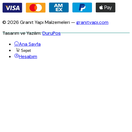
© 2026 Granit Yapı Malzemeleri —
granityapi.com
Tasarım ve Yazılım:
DuruPos
Ana Sayfa
Sepet
Hesabım