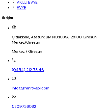
AKILLI EVYE
EVYE
İletişim
Çıtlakkale, Atatürk Blv. NO:103/A, 28100 Giresun
Merkez/Giresun
Merkez / Giresun
(0454) 212 73 46
info@granityapi.com
5309726082