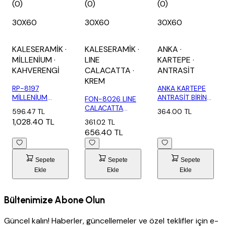
(0)
(0)
(0)
30X60
30X60
30X60
KALESERAMİK
·
KALESERAMİK
·
ANKA
·
MİLLENİUM
·
LINE
KARTEPE
·
KAHVERENGİ
CALACATTA
·
ANTRASİT
KREM
RP-8197
ANKA KARTEPE
MİLLENİUM
ANTRASİT BİRİNCİ
FON-8026 LINE
PARLAK KAHVE
30X60 (1,8...
CALACATTA
596.47 TL
364.00 TL
(1,62 M2)
KREM-X (1,80
1,028.40 TL
361.02 TL
M2)
656.40 TL
Sepete
Sepete
Sepete
Ekle
Ekle
Ekle
Bültenimize Abone Olun
Güncel kalın! Haberler, güncellemeler ve özel teklifler için e-