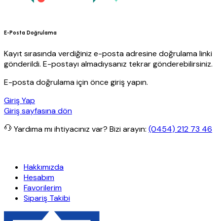
E-Posta Doğrulama
Kayıt sırasında verdiğiniz e-posta adresine doğrulama linki
gönderildi. E-postayı almadıysanız tekrar gönderebilirsiniz.
E-posta doğrulama için önce giriş yapın.
Giriş Yap
Giriş sayfasına dön
Yardıma mı ihtiyacınız var?
Bizi arayın:
(0454) 212 73 46
retsiz kargo
Granit Yapı
Her Hafta Özel İndirimler
Eft’lerde de %5
Hakkımızda
Hesabım
Favorilerim
Sipariş Takibi