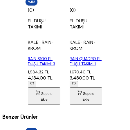
%52
%52
(0)
(0)
EL DUŞU
EL DUŞU
TAKIMI
TAKIMI
KALE
· RAIN
·
KALE
· RAIN
·
KROM
KROM
RAIN S100 EL
RAIN QUADRO EL
DUŞU TAKIMI 3
DUŞU TAKIMI 1
FONKSİYONLU
FONKSİYONLU
1,984.32 TL
1,670.40 TL
4,134.00 TL
3,480.00 TL
Sepete
Sepete
Ekle
Ekle
Benzer Ürünler