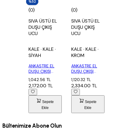
%52
%52
(0)
(0)
SIVA ÜSTÜ EL
SIVA ÜSTÜ EL
DUŞU ÇIKIŞ
DUŞU ÇIKIŞ
UCU
UCU
KALE
· KALE
·
KALE
· KALE
·
SİYAH
KROM
ANKASTRE EL
ANKASTRE EL
DUŞU ÇIKIŞI
DUŞU ÇIKIŞI
YUVARLAK SİYAH
YUVARLAK
1,042.56 TL
1,120.32 TL
2,172.00 TL
2,334.00 TL
Sepete
Sepete
Ekle
Ekle
Bültenimize Abone Olun