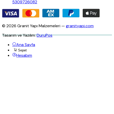
5309726082
© 2026 Granit Yapı Malzemeleri —
granityapi.com
Tasarım ve Yazılım:
DuruPos
Ana Sayfa
Sepet
Hesabım