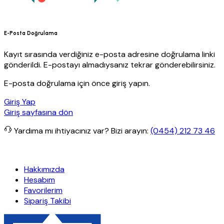
E-Posta Doğrulama
Kayıt sırasında verdiğiniz e-posta adresine doğrulama linki
gönderildi. E-postayı almadıysanız tekrar gönderebilirsiniz.
E-posta doğrulama için önce giriş yapın.
Giriş Yap
Giriş sayfasına dön
Yardıma mı ihtiyacınız var?
Bizi arayın:
(0454) 212 73 46
siz kargo
Granit Yapı
Her Hafta Özel İndirimler
Eft’lerde de %5 in
Hakkımızda
Hesabım
Favorilerim
Sipariş Takibi