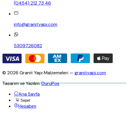
(0454) 212 73 46
info@granityapi.com
5309726082
© 2026 Granit Yapı Malzemeleri —
granityapi.com
Tasarım ve Yazılım:
DuruPos
Ana Sayfa
Sepet
Hesabım