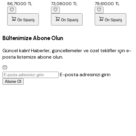
85x175
70X150
75X155
86,710.00 TL
73,080.00 TL
79,610.00 TL
Ön Sipariş
Ön Sipariş
Ön Sipariş
Bültenimize Abone Olun
Güncel kalın! Haberler, güncellemeler ve özel teklifler için e-
posta listemize abone olun.
E-posta adresinizi girin
Abone Ol