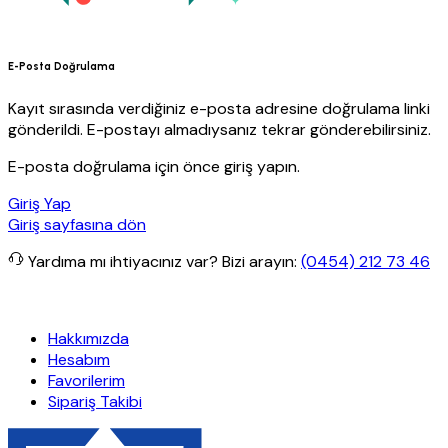
E-Posta Doğrulama
Kayıt sırasında verdiğiniz e-posta adresine doğrulama linki
gönderildi. E-postayı almadıysanız tekrar gönderebilirsiniz.
E-posta doğrulama için önce giriş yapın.
Giriş Yap
Giriş sayfasına dön
Yardıma mı ihtiyacınız var?
Bizi arayın:
(0454) 212 73 46
tsiz kargo
Granit Yapı
Her Hafta Özel İndirimler
Eft’lerde de %5 i
Hakkımızda
Hesabım
Favorilerim
Sipariş Takibi