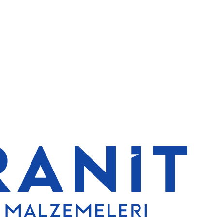
de de %5 indirim
5000 TL ve üzeri alışverişlerde ücretsiz kargo
Gra