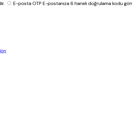
ir.
E-posta OTP
E-postanıza 6 haneli doğrulama kodu gönde
dön