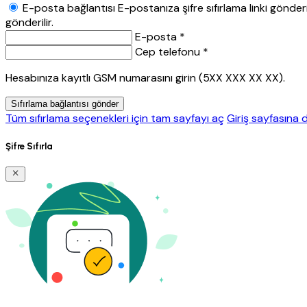
E-posta bağlantısı
E-postanıza şifre sıfırlama linki gönderil
gönderilir.
E-posta *
Cep telefonu *
Hesabınıza kayıtlı GSM numarasını girin (5XX XXX XX XX).
Sıfırlama bağlantısı gönder
Tüm sıfırlama seçenekleri için tam sayfayı aç
Giriş sayfasına 
Şifre Sıfırla