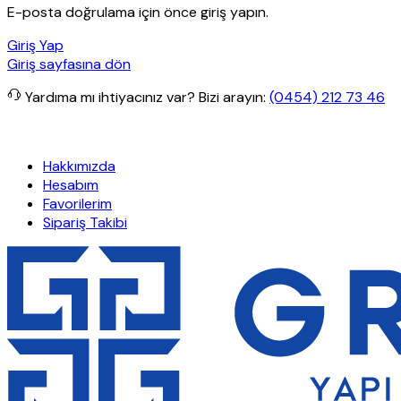
E-posta doğrulama için önce giriş yapın.
Giriş Yap
Giriş sayfasına dön
Yardıma mı ihtiyacınız var?
Bizi arayın:
(0454) 212 73 46
erde ücretsiz kargo
Granit Yapı
Her Hafta Özel İndirimler
Eft’ler
Hakkımızda
Hesabım
Favorilerim
Sipariş Takibi