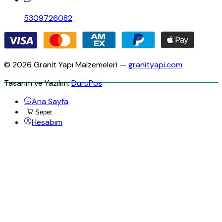
5309726082
© 2026 Granit Yapı Malzemeleri —
granityapi.com
Tasarım ve Yazılım:
DuruPos
Ana Sayfa
Sepet
Hesabım