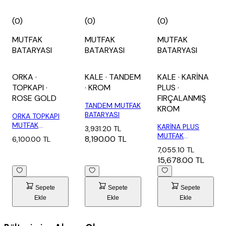
(0)
(0)
(0)
MUTFAK
MUTFAK
MUTFAK
BATARYASI
BATARYASI
BATARYASI
ORKA
·
KALE
· TANDEM
KALE
· KARİNA
TOPKAPI
·
· KROM
PLUS
·
ROSE GOLD
FIRÇALANMIŞ
TANDEM MUTFAK
KROM
BATARYASI
ORKA TOPKAPI
MUTFAK
KARİNA PLUS
3,931.20 TL
ARMATÜRÜ ROSA
MUTFAK
8,190.00 TL
6,100.00 TL
TP1468...
BATARYASI
7,055.10 TL
FIRÇALANMIŞ...
15,678.00 TL
Sepete
Sepete
Sepete
Ekle
Ekle
Ekle