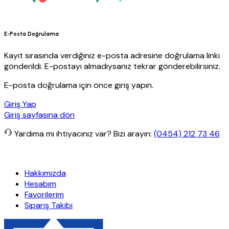
E-Posta Doğrulama
Kayıt sırasında verdiğiniz e-posta adresine doğrulama linki
gönderildi. E-postayı almadıysanız tekrar gönderebilirsiniz.
E-posta doğrulama için önce giriş yapın.
Giriş Yap
Giriş sayfasına dön
Yardıma mı ihtiyacınız var?
Bizi arayın:
(0454) 212 73 46
ücretsiz kargo
Granit Yapı
Her Hafta Özel İndirimler
Eft’lerde de 
Hakkımızda
Hesabım
Favorilerim
Sipariş Takibi