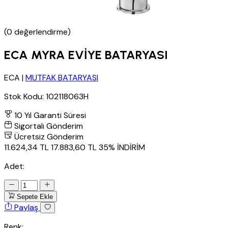
(0 değerlendirme)
ECA MYRA EVİYE BATARYASI
ECA
|
MUTFAK BATARYASI
Stok Kodu:
102118063H
10 Yıl Garanti Süresi
Sigortalı Gönderim
Ücretsiz Gönderim
11.624,34 TL
17.883,60 TL
35% İNDİRİM
Adet:
Sepete Ekle
Paylaş
Renk: