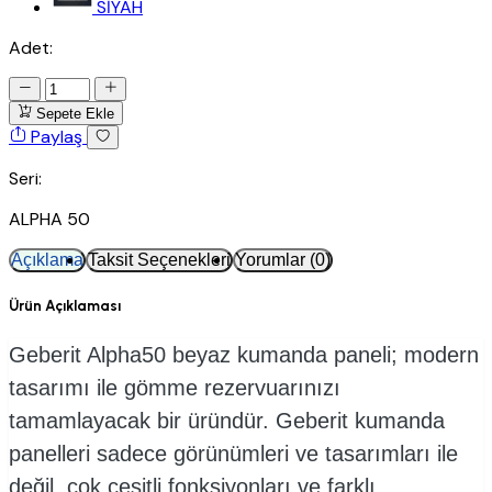
SİYAH
Adet:
Sepete Ekle
Paylaş
Seri:
ALPHA 50
Açıklama
Taksit Seçenekleri
Yorumlar (0)
Ürün Açıklaması
Geberit Alpha50 beyaz kumanda paneli; modern
tasarımı ile gömme rezervuarınızı
tamamlayacak bir üründür. Geberit kumanda
panelleri sadece görünümleri ve tasarımları ile
değil, çok çeşitli fonksiyonları ve farklı