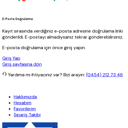
E-Posta Doğrulama
Kayıt sırasında verdiğiniz e-posta adresine doğrulama linki
gönderildi. E-postayı almadıysanız tekrar gönderebilirsiniz.
E-posta doğrulama için önce giriş yapın.
Giriş Yap
Giriş sayfasına dön
Yardıma mı ihtiyacınız var?
Bizi arayın:
(0454) 212 73 46
 kargo
Granit Yapı
Her Hafta Özel İndirimler
Eft’lerde de %5 indir
Hakkımızda
Hesabım
Favorilerim
Sipariş Takibi