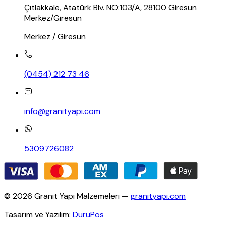
Çıtlakkale, Atatürk Blv. NO:103/A, 28100 Giresun
Merkez/Giresun
Merkez / Giresun
(0454) 212 73 46
info@granityapi.com
5309726082
© 2026 Granit Yapı Malzemeleri —
granityapi.com
Tasarım ve Yazılım:
DuruPos