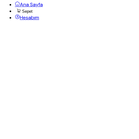
Ana Sayfa
Sepet
Hesabım