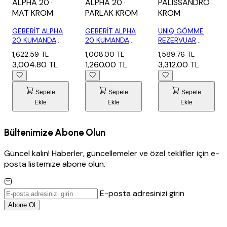
ALPHA 20
·
ALPHA 20
·
PALISSANDRO
MAT KROM
PARLAK KROM
KROM
GEBERİT ALPHA
GEBERİT ALPHA
UNIQ GÖMME
20 KUMANDA
20 KUMANDA
REZERVUAR
KAPAĞI MAT
KAPAĞI PARLAK
PANELİ
1,622.59 TL
1,008.00 TL
1,589.76 TL
KROM...
K...
PALISSANDRO...
3,004.80 TL
1,260.00 TL
3,312.00 TL
Sepete
Sepete
Sepete
Ekle
Ekle
Ekle
Bültenimize Abone Olun
Güncel kalın! Haberler, güncellemeler ve özel teklifler için e-
posta listemize abone olun.
E-posta adresinizi girin
Abone Ol