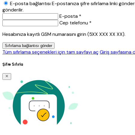
E-posta bağlantısı
E-postanıza şifre sıfırlama linki gönderil
gönderilir.
E-posta *
Cep telefonu *
Hesabınıza kayıtlı GSM numarasını girin (5XX XXX XX XX).
Sıfırlama bağlantısı gönder
Tüm sıfırlama seçenekleri için tam sayfayı aç
Giriş sayfasına 
Şifre Sıfırla