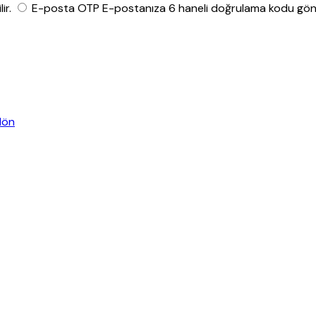
ir.
E-posta OTP
E-postanıza 6 haneli doğrulama kodu gönde
dön