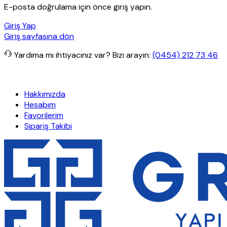
E-posta doğrulama için önce giriş yapın.
Giriş Yap
Giriş sayfasına dön
Yardıma mı ihtiyacınız var?
Bizi arayın:
(0454) 212 73 46
şlerde ücretsiz kargo
Granit Yapı
Her Hafta Özel İndirimler
Eft’le
Hakkımızda
Hesabım
Favorilerim
Sipariş Takibi