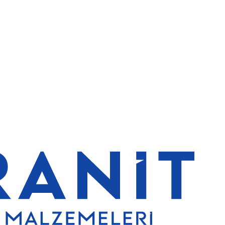
rde de %5 indirim
5000 TL ve üzeri alışverişlerde ücretsiz kargo
Gr