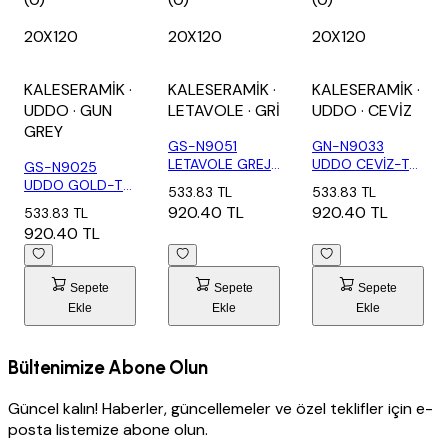
20X120
20X120
20X120
KALESERAMİK
·
KALESERAMİK
·
KALESERAMİK
·
UDDO
· GUN
LETAVOLE
· GRİ
UDDO
· CEVİZ
GREY
GS-N9051
GN-N9033
LETAVOLE GREJ-
UDDO CEVİZ-T
GS-N9025
T (1,20 M2)
(1,20 M2)
UDDO GOLD-T
533.83 TL
533.83 TL
(1,20 M2)
920.40 TL
920.40 TL
533.83 TL
920.40 TL
Sepete
Sepete
Sepete
Ekle
Ekle
Ekle
Bültenimize Abone Olun
Güncel kalın! Haberler, güncellemeler ve özel teklifler için e-
posta listemize abone olun.