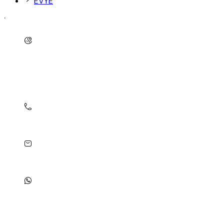
EVYE
İletişim
Çıtlakkale, Atatürk Blv. NO:103/A, 28100 Giresun
Merkez/Giresun
Merkez / Giresun
(0454) 212 73 46
info@granityapi.com
5309726082