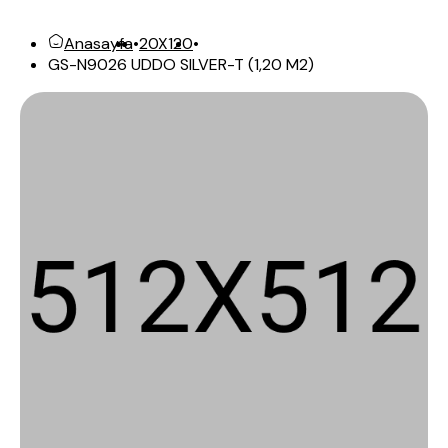
Anasayfa
•
20X120
•
GS-N9026 UDDO SILVER-T (1,20 M2)