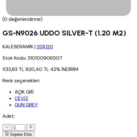
(0 değerlendirme)
GS-N9026 UDDO SILVER-T (1,20 M2)
KALESERAMİK
|
20X120
Stok Kodu:
310100906507
533,83 TL
920,40 TL
42% İNDİRİM
Renk seçenekleri
AÇIK GRİ
CEVİZ
GUN GREY
Adet:
Sepete Ekle