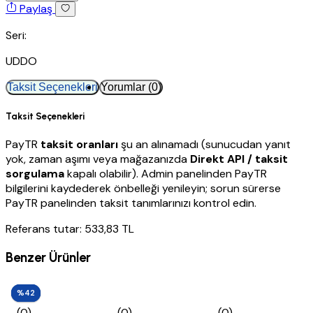
Paylaş
Seri:
UDDO
Taksit Seçenekleri
Yorumlar (0)
Taksit Seçenekleri
PayTR
taksit oranları
şu an alınamadı (sunucudan yanıt
yok, zaman aşımı veya mağazanızda
Direkt API / taksit
sorgulama
kapalı olabilir). Admin panelinden PayTR
bilgilerini kaydederek önbelleği yenileyin; sorun sürerse
PayTR panelinden taksit tanımlarınızı kontrol edin.
Referans tutar: 533,83 TL
Benzer Ürünler
%42
%42
%42
(0)
(0)
(0)