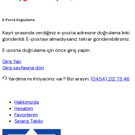
E-Posta Doğrulama
Kayıt sırasında verdiğiniz e-posta adresine doğrulama linki
gönderildi. E-postayı almadıysanız tekrar gönderebilirsiniz.
E-posta doğrulama için önce giriş yapın.
Giriş Yap
Giriş sayfasına dön
Yardıma mı ihtiyacınız var?
Bizi arayın:
(0454) 212 73 46
retsiz kargo
Granit Yapı
Her Hafta Özel İndirimler
Eft’lerde de %5
Hakkımızda
Hesabım
Favorilerim
Sipariş Takibi