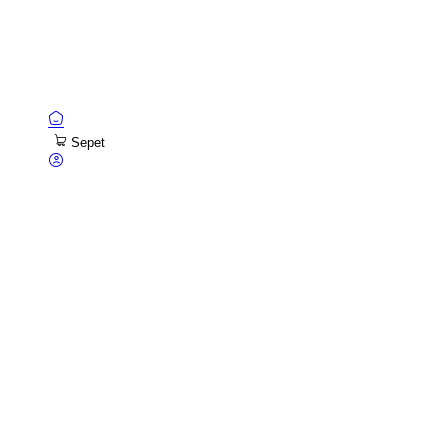
© 2026 Granit Yapı Malzemeleri —
granityapi.com
Tasarım ve Yazılım:
DuruPos
Ana Sayfa
Sepet
Hesabım