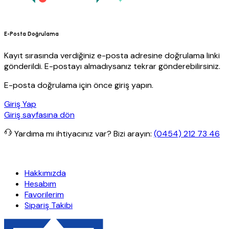
E-Posta Doğrulama
Kayıt sırasında verdiğiniz e-posta adresine doğrulama linki
gönderildi. E-postayı almadıysanız tekrar gönderebilirsiniz.
E-posta doğrulama için önce giriş yapın.
Giriş Yap
Giriş sayfasına dön
Yardıma mı ihtiyacınız var?
Bizi arayın:
(0454) 212 73 46
etsiz kargo
Granit Yapı
Her Hafta Özel İndirimler
Eft’lerde de %5 
Hakkımızda
Hesabım
Favorilerim
Sipariş Takibi