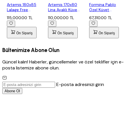
Artemis 180x85
Artemis 170x80
Formina Pablo
Lalage Free
Lina Ayaklı Küvet
Özel Küvet
Standing Ayak...
Parlak...
85x180
115,000.00 TL
110,000.00 TL
67,310.00 TL
Ön Sipariş
Ön Sipariş
Ön Sipariş
Bültenimize Abone Olun
Güncel kalın! Haberler, güncellemeler ve özel teklifler için e-
posta listemize abone olun.
E-posta adresinizi girin
Abone Ol