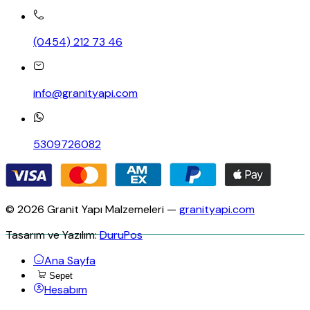
(0454) 212 73 46
info@granityapi.com
5309726082
© 2026 Granit Yapı Malzemeleri —
granityapi.com
Tasarım ve Yazılım:
DuruPos
Ana Sayfa
Sepet
Hesabım