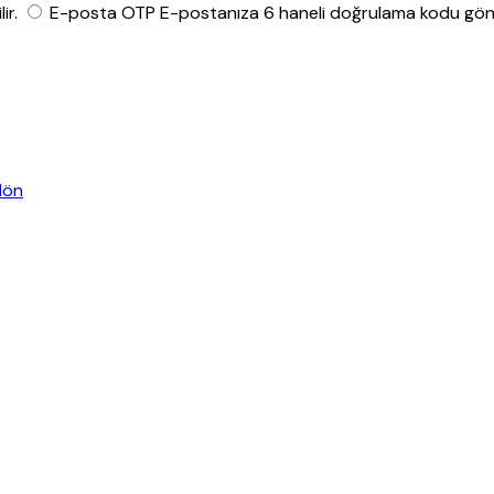
ir.
E-posta OTP
E-postanıza 6 haneli doğrulama kodu gönde
dön