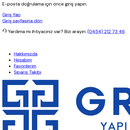
E-posta doğrulama için önce giriş yapın.
Giriş Yap
Giriş sayfasına dön
Yardıma mı ihtiyacınız var?
Bizi arayın:
(0454) 212 73 46
rişlerde ücretsiz kargo
Granit Yapı
Her Hafta Özel İndirimler
Eft’
Hakkımızda
Hesabım
Favorilerim
Sipariş Takibi