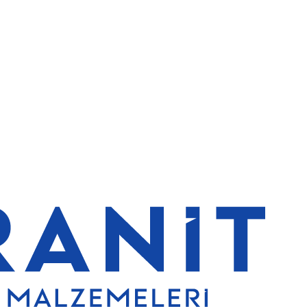
lerde de %5 indirim
5000 TL ve üzeri alışverişlerde ücretsiz kargo