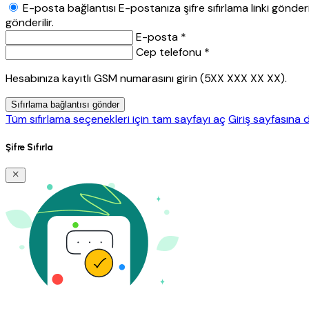
E-posta bağlantısı
E-postanıza şifre sıfırlama linki gönderil
gönderilir.
E-posta *
Cep telefonu *
Hesabınıza kayıtlı GSM numarasını girin (5XX XXX XX XX).
Sıfırlama bağlantısı gönder
Tüm sıfırlama seçenekleri için tam sayfayı aç
Giriş sayfasına 
Şifre Sıfırla