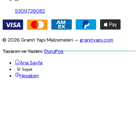
5309726082
© 2026 Granit Yapı Malzemeleri —
granityapi.com
Tasarım ve Yazılım:
DuruPos
Ana Sayfa
Sepet
Hesabım