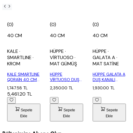
(0)
(0)
(0)
40 CM
40 CM
40 CM
KALE
·
HÜPPE
·
HÜPPE
·
SMARTLINE
·
VİRTUOSO
·
GALATA A
·
KROM
MAT GÜMÜŞ
MAT SATİNE
KALE SMARTLINE
HÜPPE
HÜPPE GALATA A
QDRAİN 40 CM
VİRTUOSO DUŞ
DUŞ KANALI
INOX DUŞ KAN...
KANALI 40 CM
YANDAN ÇIKIŞLI...
1,747.58 TL
2,350.00 TL
1,930.00 TL
MAT (48...
5,461.20 TL
Sepete
Sepete
Sepete
Ekle
Ekle
Ekle