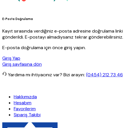
E-Posta Doğrulama
Kayıt sırasında verdiğiniz e-posta adresine doğrulama linki
gönderildi. E-postayı almadıysanız tekrar gönderebilirsiniz.
E-posta doğrulama için önce giriş yapın.
Giriş Yap
Giriş sayfasına dön
Yardıma mı ihtiyacınız var?
Bizi arayın:
(0454) 212 73 46
retsiz kargo
Granit Yapı
Her Hafta Özel İndirimler
Eft’lerde de %5
Hakkımızda
Hesabım
Favorilerim
Sipariş Takibi