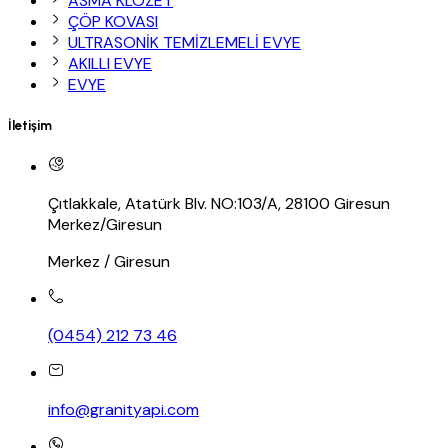
ASMA KLOZET
ÇÖP KOVASI
ULTRASONİK TEMİZLEMELİ EVYE
AKILLI EVYE
EVYE
İletişim
Çıtlakkale, Atatürk Blv. NO:103/A, 28100 Giresun
Merkez/Giresun
Merkez / Giresun
(0454) 212 73 46
info@granityapi.com