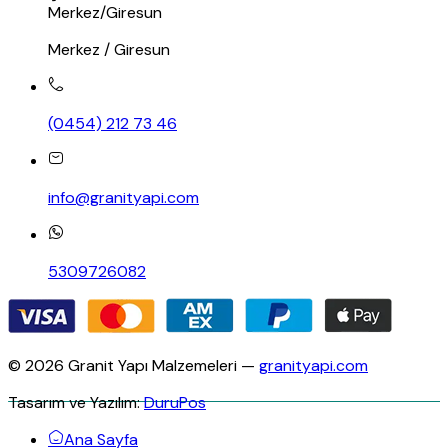
Merkez/Giresun
Merkez / Giresun
(0454) 212 73 46
info@granityapi.com
5309726082
© 2026 Granit Yapı Malzemeleri —
granityapi.com
Tasarım ve Yazılım:
DuruPos
Ana Sayfa