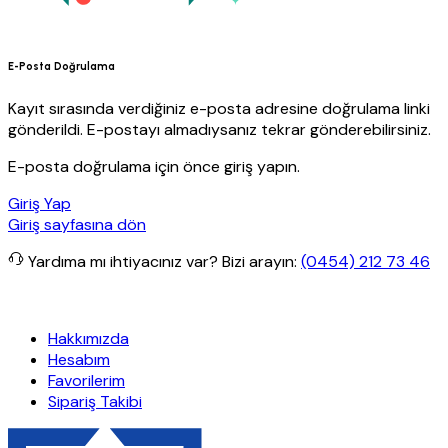
E-Posta Doğrulama
Kayıt sırasında verdiğiniz e-posta adresine doğrulama linki
gönderildi. E-postayı almadıysanız tekrar gönderebilirsiniz.
E-posta doğrulama için önce giriş yapın.
Giriş Yap
Giriş sayfasına dön
Yardıma mı ihtiyacınız var?
Bizi arayın:
(0454) 212 73 46
etsiz kargo
Granit Yapı
Her Hafta Özel İndirimler
Eft’lerde de %5 
Hakkımızda
Hesabım
Favorilerim
Sipariş Takibi