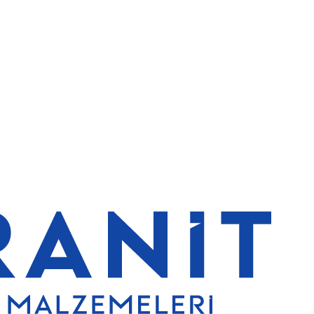
 indirim
5000 TL ve üzeri alışverişlerde ücretsiz kargo
Granit Yapı