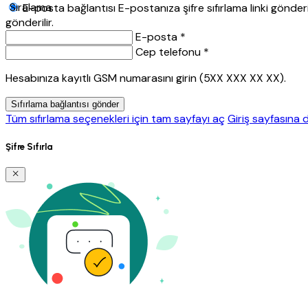
Sıralama
E-posta bağlantısı
E-postanıza şifre sıfırlama linki gönderil
gönderilir.
E-posta *
Cep telefonu *
Hesabınıza kayıtlı GSM numarasını girin (5XX XXX XX XX).
Sıfırlama bağlantısı gönder
Tüm sıfırlama seçenekleri için tam sayfayı aç
Giriş sayfasına 
Şifre Sıfırla