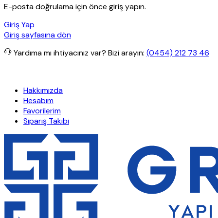
E-posta doğrulama için önce giriş yapın.
Giriş Yap
Giriş sayfasına dön
Yardıma mı ihtiyacınız var?
Bizi arayın:
(0454) 212 73 46
retsiz kargo
Granit Yapı
Her Hafta Özel İndirimler
Eft’lerde de %5
Hakkımızda
Hesabım
Favorilerim
Sipariş Takibi