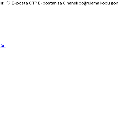
ir.
E-posta OTP
E-postanıza 6 haneli doğrulama kodu gönde
dön