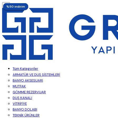
%50 indirim
%50 indirim
%18 indirim
%18 indirim
%15 indirim
%18 indirim
%18 indirim
%18 indirim
%10 indirim
%3 indirim
%50 indirim
%50 indirim
%50 indirim
Tüm Kategoriler
ARMATÜR VE DUŞ SİSTEMLERİ
BANYO AKSESUARI
MUTFAK
GÖMME REZERVUAR
DUŞ KANALI
VİTRİFİYE
BANYO DOLABI
TEKNİK ÜRÜNLER