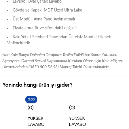
Lavabo: Oval Çanak Lavabo
Gövde ve Kapak: MDF Üzeri Ultra Lake
Üst Modül: Ayna Pano Aydınlatmalı
Fiyata armatür ve sifon dahil değildir
Kale Yetkili Servisleri Tarafından Ücretsiz Montaj Hizmeti
Verilmektedir.
Not: Kale Banyo Dolapları Tarafınıza Teslim Edildikten Sonra Kutusunu
Açmayınız! Garanti Servisi Kapsamında Kurulum Olması İçin Kale Müşteri
Hizmetlerinden (0850 800 52 53) Montaj Talebi Oluşturulmalıdır.
Yanında hangi ürün iyi gider?
%52
%55
(0)
(0)
YÜKSEK
YÜKSEK
LAVABO
LAVABO