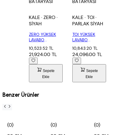
BATARYASI
BATARYASI
KALE
· ZERO
·
KALE
· TOI
·
SİYAH
PARLAK SİYAH
ZERO YÜKSEK
TOI YÜKSEK
LAVABO
LAVABO
BATARYASI SİYAH
BATARYASI
10,523.52 TL
10,843.20 TL
PARLAK SİYAH
21,924.00 TL
24,096.00 TL
Sepete
Sepete
Ekle
Ekle
Benzer Ürünler
(0)
(0)
(0)