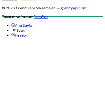
© 2026 Granit Yapı Malzemeleri —
granityapi.com
Tasarım ve Yazılım:
DuruPos
Ana Sayfa
Sepet
Hesabım