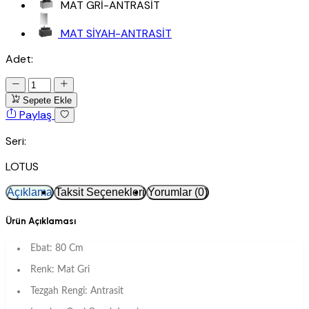
MAT GRİ-ANTRASİT
MAT SİYAH-ANTRASİT
Adet:
Sepete Ekle
Paylaş
Seri:
LOTUS
Açıklama
Taksit Seçenekleri
Yorumlar (0)
Ürün Açıklaması
Ebat: 80 Cm
Renk: Mat Gri
Tezgah Rengi: Antrasit