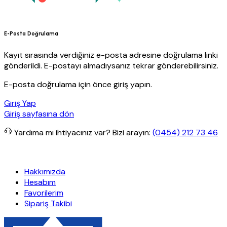
E-Posta Doğrulama
Kayıt sırasında verdiğiniz e-posta adresine doğrulama linki
gönderildi. E-postayı almadıysanız tekrar gönderebilirsiniz.
E-posta doğrulama için önce giriş yapın.
Giriş Yap
Giriş sayfasına dön
Yardıma mı ihtiyacınız var?
Bizi arayın:
(0454) 212 73 46
kargo
Granit Yapı
Her Hafta Özel İndirimler
Eft’lerde de %5 indiri
Hakkımızda
Hesabım
Favorilerim
Sipariş Takibi