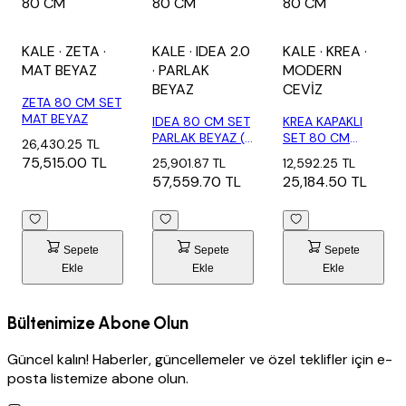
80 CM
80 CM
80 CM
KALE
· ZETA
·
KALE
· IDEA 2.0
KALE
· KREA
·
MAT BEYAZ
· PARLAK
MODERN
BEYAZ
CEVİZ
ZETA 80 CM SET
MAT BEYAZ
IDEA 80 CM SET
KREA KAPAKLI
PARLAK BEYAZ (2
SET 80 CM
26,430.25 TL
ÇEKMECELİ...
MODERN CEVİZ
75,515.00 TL
25,901.87 TL
12,592.25 TL
(LAV...
57,559.70 TL
25,184.50 TL
Sepete
Sepete
Sepete
Ekle
Ekle
Ekle
Bültenimize Abone Olun
Güncel kalın! Haberler, güncellemeler ve özel teklifler için e-
posta listemize abone olun.