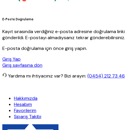
E-Posta Doğrulama
Kayıt sırasında verdiğiniz e-posta adresine doğrulama linki
gönderildi. E-postayı almadıysanız tekrar gönderebilirsiniz.
E-posta doğrulama için önce giriş yapın.
Giriş Yap
Giriş sayfasına dön
Yardıma mı ihtiyacınız var?
Bizi arayın:
(0454) 212 73 46
Hafta Özel İndirimler
Eft’lerde de %5 indirim
5000 TL ve üzeri alış
Hakkımızda
Hesabım
Favorilerim
Sipariş Takibi