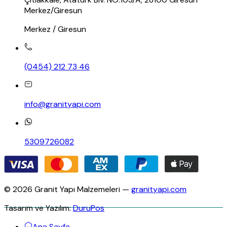
Merkez/Giresun
Merkez / Giresun
(0454) 212 73 46
info@granityapi.com
5309726082
© 2026 Granit Yapı Malzemeleri —
granityapi.com
Tasarım ve Yazılım:
DuruPos
Ana Sayfa