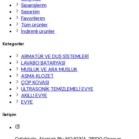
Siparişlerim
Sepetim
Favorilerim
Tüm ürünler
İndirimli ürünler
Kategoriler
ARMATÜR VE DUŞ SİSTEMLERİ
LAVABO BATARYASI
MUSLUK VE ARA MUSLUK
ASMA KLOZET
ÇÖP KOVASI
ULTRASONİK TEMİZLEMELİ EVYE
AKILLI EVYE
EVYE
İletişim
Çıtlakkale, Atatürk Blv. NO:103/A, 28100 Giresun