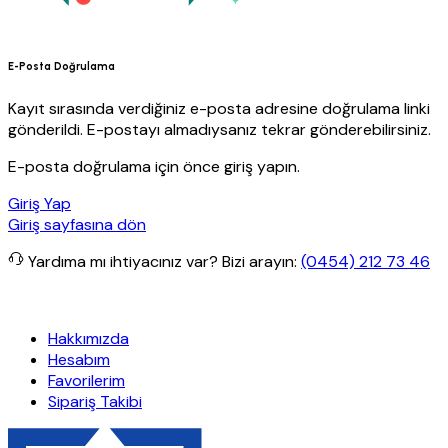
E-Posta Doğrulama
Kayıt sırasında verdiğiniz e-posta adresine doğrulama linki
gönderildi. E-postayı almadıysanız tekrar gönderebilirsiniz.
E-posta doğrulama için önce giriş yapın.
Giriş Yap
Giriş sayfasına dön
Yardıma mı ihtiyacınız var?
Bizi arayın:
(0454) 212 73 46
retsiz kargo
Granit Yapı
Her Hafta Özel İndirimler
Eft’lerde de %5
Hakkımızda
Hesabım
Favorilerim
Sipariş Takibi