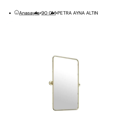
PETRA AYNA ALTIN
Anasayfa
•
90 CM
•