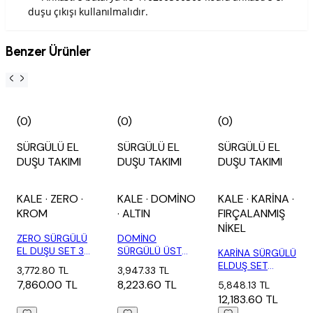
duşu çıkışı kullanılmalıdır.
Benzer Ürünler
(0)
(0)
(0)
SÜRGÜLÜ EL
SÜRGÜLÜ EL
SÜRGÜLÜ EL
DUŞU TAKIMI
DUŞU TAKIMI
DUŞU TAKIMI
KALE
· ZERO
·
KALE
· DOMİNO
KALE
· KARİNA
·
KROM
· ALTIN
FIRÇALANMIŞ
NİKEL
ZERO SÜRGÜLÜ
DOMİNO
EL DUŞU SET 3
SÜRGÜLÜ ÜST
KARİNA SÜRGÜLÜ
FONKSİYONLU Y...
TAKIM 3
ELDUŞ SET
3,772.80 TL
3,947.33 TL
FONKSİYONLU
FIRÇALANMIŞ
7,860.00 TL
8,223.60 TL
5,848.13 TL
A...
NİK...
12,183.60 TL