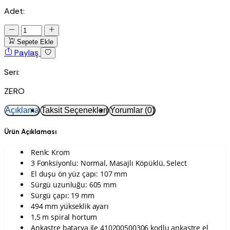
Adet:
Sepete Ekle
Paylaş
Seri:
ZERO
Açıklama
Taksit Seçenekleri
Yorumlar (0)
Ürün Açıklaması
Renk: Krom
3 Fonksiyonlu: Normal, Masajlı Köpüklü, Select
El duşu ön yüz çapı: 107 mm
Sürgü uzunluğu: 605 mm
Sürgü çapı: 19 mm
494 mm yükseklik ayarı
1,5 m spiral hortum
Ankastre batarya ile 410200500306 kodlu ankastre el