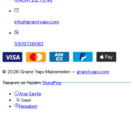
info@granityapi.com
5309726082
© 2026 Granit Yapı Malzemeleri —
granityapi.com
Tasarım ve Yazılım:
DuruPos
Ana Sayfa
Sepet
Hesabım