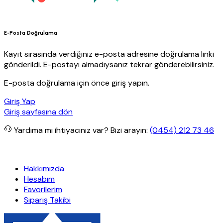
E-Posta Doğrulama
Kayıt sırasında verdiğiniz e-posta adresine doğrulama linki
gönderildi. E-postayı almadıysanız tekrar gönderebilirsiniz.
E-posta doğrulama için önce giriş yapın.
Giriş Yap
Giriş sayfasına dön
Yardıma mı ihtiyacınız var?
Bizi arayın:
(0454) 212 73 46
etsiz kargo
Granit Yapı
Her Hafta Özel İndirimler
Eft’lerde de %5 
Hakkımızda
Hesabım
Favorilerim
Sipariş Takibi