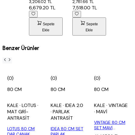
3,206.02 TL
2,781.66 TL
6,679.20 TL
7,518.00 TL
Sepete
Sepete
Ekle
Ekle
Benzer Ürünler
(0)
(0)
(0)
80 CM
80 CM
80 CM
KALE
· LOTUS
·
KALE
· IDEA 2.0
KALE
· VINTAGE
MAT GRİ-
· PARLAK
· MAVİ
ANTRASİT
ANTRASİT
VINTAGE 80 CM
SET MAVİ
LOTUS 80 CM
IDEA 80 CM SET
(LAVABO +
DAR ÇANAK
PARLAK