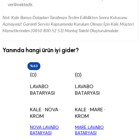
verilmektedir.
Not: Kale Banyo Dolapları Tarafınıza Teslim Edildikten Sonra Kutusunu
Açmayınız! Garanti Servisi Kapsamında Kurulum Olması İçin Kale Müşteri
Hizmetlerinden (0850 800 52 53) Montaj Talebi Oluşturulmalıdır.
Yanında hangi ürün iyi gider?
%52
%63
(0)
(0)
LAVABO
LAVABO
BATARYASI
BATARYASI
KALE
· NOVA
·
KALE
· MARE
·
KROM
KROM
NOVA LAVABO
MARE LAVABO
BATARYASI
BATARYASI