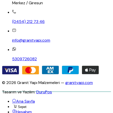
Merkez / Giresun
(0454) 212 73 46
info@granityapi.com
5309726082
© 2026 Granit Yapı Malzemeleri —
granityapi.com
Tasarım ve Yazılım:
DuruPos
Ana Sayfa
Sepet
Hesabım