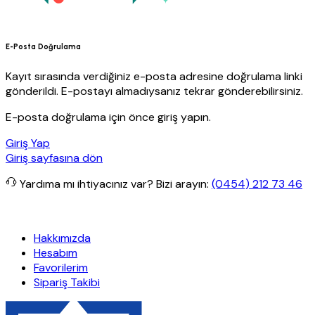
E-Posta Doğrulama
Kayıt sırasında verdiğiniz e-posta adresine doğrulama linki
gönderildi. E-postayı almadıysanız tekrar gönderebilirsiniz.
E-posta doğrulama için önce giriş yapın.
Giriş Yap
Giriş sayfasına dön
Yardıma mı ihtiyacınız var?
Bizi arayın:
(0454) 212 73 46
iz kargo
Granit Yapı
Her Hafta Özel İndirimler
Eft’lerde de %5 ind
Hakkımızda
Hesabım
Favorilerim
Sipariş Takibi