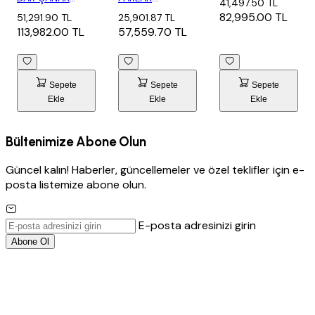
41,497.50 TL
LAVABO...
LAVABO + AYNA
ANTRASİT (2
82,995.00 TL
51,291.90 TL
25,901.87 TL
SET...
ÇEKMEC...
113,982.00 TL
57,559.70 TL
Sepete
Sepete
Sepete
Ekle
Ekle
Ekle
Bültenimize Abone Olun
Güncel kalın! Haberler, güncellemeler ve özel teklifler için e-
posta listemize abone olun.
E-posta adresinizi girin
Abone Ol