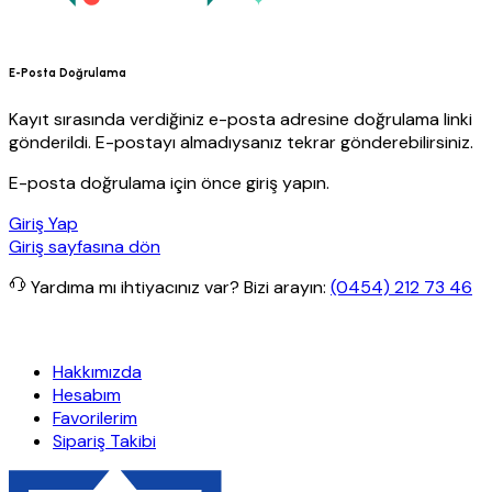
E-Posta Doğrulama
Kayıt sırasında verdiğiniz e-posta adresine doğrulama linki
gönderildi. E-postayı almadıysanız tekrar gönderebilirsiniz.
E-posta doğrulama için önce giriş yapın.
Giriş Yap
Giriş sayfasına dön
Yardıma mı ihtiyacınız var?
Bizi arayın:
(0454) 212 73 46
iz kargo
Granit Yapı
Her Hafta Özel İndirimler
Eft’lerde de %5 ind
Hakkımızda
Hesabım
Favorilerim
Sipariş Takibi