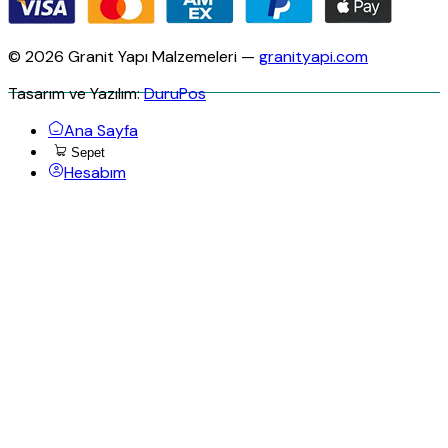
© 2026 Granit Yapı Malzemeleri —
granityapi.com
Tasarım ve Yazılım:
DuruPos
Ana Sayfa
Sepet
Hesabım