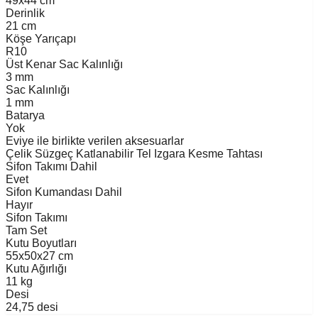
49x44 cm
Derinlik
21 cm
Köşe Yarıçapı
R10
Üst Kenar Sac Kalınlığı
3 mm
Sac Kalınlığı
1 mm
Batarya
Yok
Eviye ile birlikte verilen aksesuarlar
Çelik Süzgeç
Katlanabilir Tel Izgara
Kesme Tahtası
Sifon Takımı Dahil
Evet
Sifon Kumandası Dahil
Hayır
Sifon Takımı
Tam Set
Kutu Boyutları
55x50x27 cm
Kutu Ağırlığı
11 kg
Desi
24,75 desi