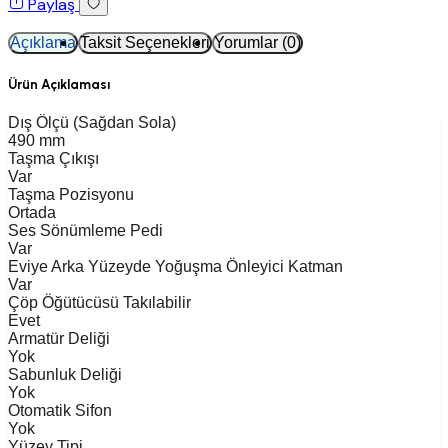
Paylaş
Açıklama
Taksit Seçenekleri
Yorumlar (0)
Ürün Açıklaması
Dış Ölçü (Sağdan Sola)
490 mm
Taşma Çıkışı
Var
Taşma Pozisyonu
Ortada
Ses Sönümleme Pedi
Var
Eviye Arka Yüzeyde Yoğuşma Önleyici Katman
Var
Çöp Öğütücüsü Takılabilir
Evet
Armatür Deliği
Yok
Sabunluk Deliği
Yok
Otomatik Sifon
Yok
Yüzey Tipi