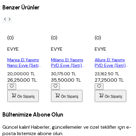
Benzer Ürünler
(0)
(0)
(0)
EVYE
EVYE
EVYE
Marea El Yapımı
Milano El Yapımı
Allure El Yapımı
Nano Evye (Seti)
PVD Evye (Seti)
PVD Evye (Seti)
75x48 c...
70x48 c...
70x44 c...
20,000.00 TL
30,175.00 TL
23,162.50 TL
26,250.00 TL
35,500.00 TL
27,250.00 TL
Ön Sipariş
Ön Sipariş
Ön Sipariş
Bültenimize Abone Olun
Güncel kalın! Haberler, güncellemeler ve özel teklifler için e-
posta listemize abone olun.