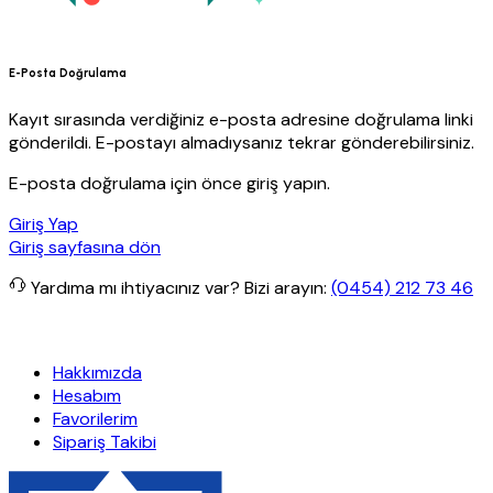
E-Posta Doğrulama
Kayıt sırasında verdiğiniz e-posta adresine doğrulama linki
gönderildi. E-postayı almadıysanız tekrar gönderebilirsiniz.
E-posta doğrulama için önce giriş yapın.
Giriş Yap
Giriş sayfasına dön
Yardıma mı ihtiyacınız var?
Bizi arayın:
(0454) 212 73 46
rgo
Granit Yapı
Her Hafta Özel İndirimler
Eft’lerde de %5 indirim
Hakkımızda
Hesabım
Favorilerim
Sipariş Takibi