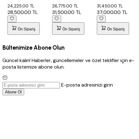
76x48 c...
85x48 cm...
85x48 c...
24,225.00 TL
26,775.00 TL
31,450.00 TL
28,500.00 TL
31,500.00 TL
37,000.00 TL
Ön Sipariş
Ön Sipariş
Ön Sipariş
Bültenimize Abone Olun
Güncel kalın! Haberler, güncellemeler ve özel teklifler için e-
posta listemize abone olun.
E-posta adresinizi girin
Abone Ol