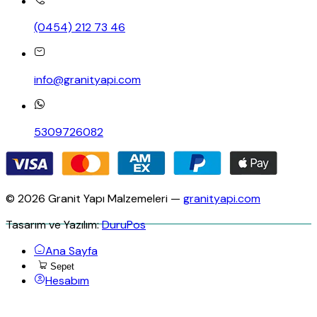
(0454) 212 73 46
info@granityapi.com
5309726082
© 2026 Granit Yapı Malzemeleri —
granityapi.com
Tasarım ve Yazılım:
DuruPos
Ana Sayfa
Sepet
Hesabım