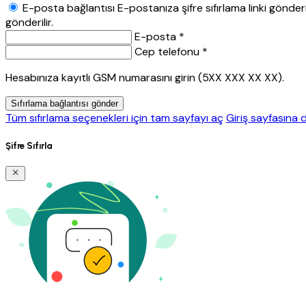
E-posta bağlantısı
E-postanıza şifre sıfırlama linki gönderil
gönderilir.
E-posta *
Cep telefonu *
Hesabınıza kayıtlı GSM numarasını girin (5XX XXX XX XX).
Sıfırlama bağlantısı gönder
Tüm sıfırlama seçenekleri için tam sayfayı aç
Giriş sayfasına 
Şifre Sıfırla