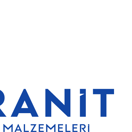
erde de %5 indirim
5000 TL ve üzeri alışverişlerde ücretsiz kargo
G