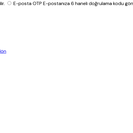
ir.
E-posta OTP
E-postanıza 6 haneli doğrulama kodu gönde
dön