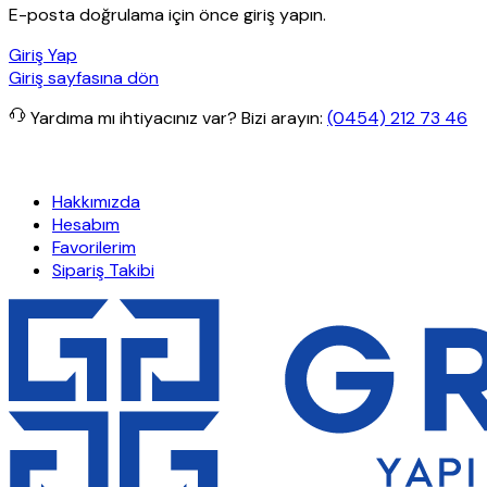
E-posta doğrulama için önce giriş yapın.
Giriş Yap
Giriş sayfasına dön
Yardıma mı ihtiyacınız var?
Bizi arayın:
(0454) 212 73 46
işlerde ücretsiz kargo
Granit Yapı
Her Hafta Özel İndirimler
Eft’l
Hakkımızda
Hesabım
Favorilerim
Sipariş Takibi