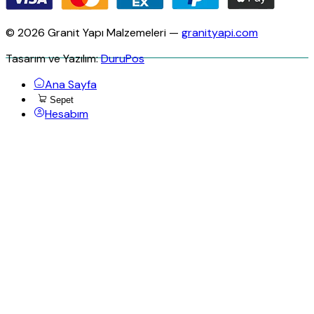
© 2026 Granit Yapı Malzemeleri —
granityapi.com
Tasarım ve Yazılım:
DuruPos
Ana Sayfa
Sepet
Hesabım