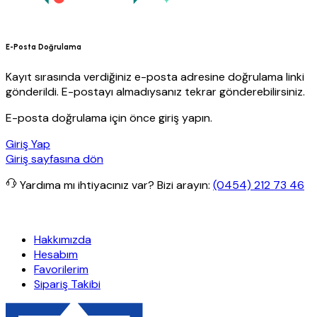
E-Posta Doğrulama
Kayıt sırasında verdiğiniz e-posta adresine doğrulama linki
gönderildi. E-postayı almadıysanız tekrar gönderebilirsiniz.
E-posta doğrulama için önce giriş yapın.
Giriş Yap
Giriş sayfasına dön
Yardıma mı ihtiyacınız var?
Bizi arayın:
(0454) 212 73 46
o
Granit Yapı
Her Hafta Özel İndirimler
Eft’lerde de %5 indirim
5
Hakkımızda
Hesabım
Favorilerim
Sipariş Takibi