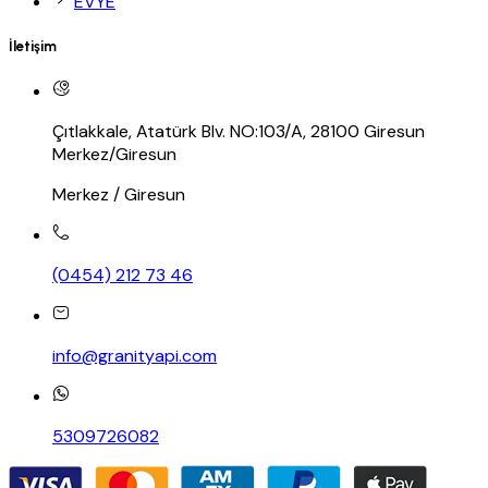
EVYE
İletişim
Çıtlakkale, Atatürk Blv. NO:103/A, 28100 Giresun
Merkez/Giresun
Merkez / Giresun
(0454) 212 73 46
info@granityapi.com
5309726082