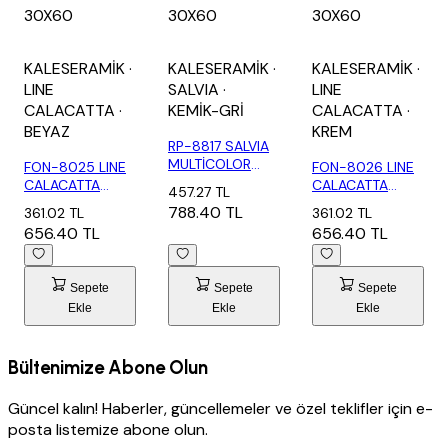
30X60
30X60
30X60
KALESERAMİK
·
KALESERAMİK
·
KALESERAMİK
·
LINE
SALVIA
·
LINE
CALACATTA
·
KEMİK-GRİ
CALACATTA
·
BEYAZ
KREM
RP-8817 SALVIA
MULTİCOLOR
FON-8025 LINE
FON-8026 LINE
DEKOR-X (1,80...
CALACATTA
CALACATTA
457.27 TL
BEYAZ-X (1,80
KREM-X (1,80
788.40 TL
361.02 TL
361.02 TL
M2...
M2)
656.40 TL
656.40 TL
Sepete
Sepete
Sepete
Ekle
Ekle
Ekle
Bültenimize Abone Olun
Güncel kalın! Haberler, güncellemeler ve özel teklifler için e-
posta listemize abone olun.