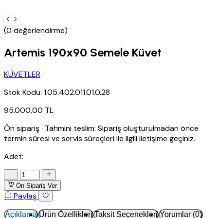
(0 değerlendirme)
Artemis 190x90 Semele Küvet
KÜVETLER
Stok Kodu:
1.05.402.011.01.0.28
95.000,00 TL
Ön sipariş
·
Tahmini teslim:
Sipariş oluşturulmadan önce
termin süresi ve servis süreçleri ile ilgili iletişime geçiniz.
Adet:
Ön Sipariş Ver
Paylaş
Açıklama
Ürün Özellikleri
Taksit Seçenekleri
Yorumlar (0)