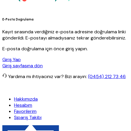
E-Posta Doğrulama
Kayıt sırasında verdiğiniz e-posta adresine doğrulama linki
gönderildi. E-postayı almadıysanız tekrar gönderebilirsiniz.
E-posta doğrulama için önce giriş yapın.
Giriş Yap
Giriş sayfasına dön
Yardıma mı ihtiyacınız var?
Bizi arayın:
(0454) 212 73 46
etsiz kargo
Granit Yapı
Her Hafta Özel İndirimler
Eft’lerde de %5 
Hakkımızda
Hesabım
Favorilerim
Sipariş Takibi