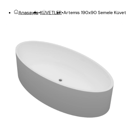
Artemis 190x90 Semele Küvet
Anasayfa
•
KÜVETLER
•