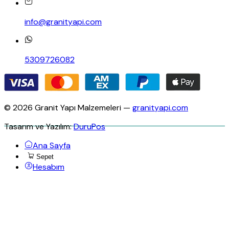
info@granityapi.com
5309726082
© 2026 Granit Yapı Malzemeleri —
granityapi.com
Tasarım ve Yazılım:
DuruPos
Ana Sayfa
Sepet
Hesabım