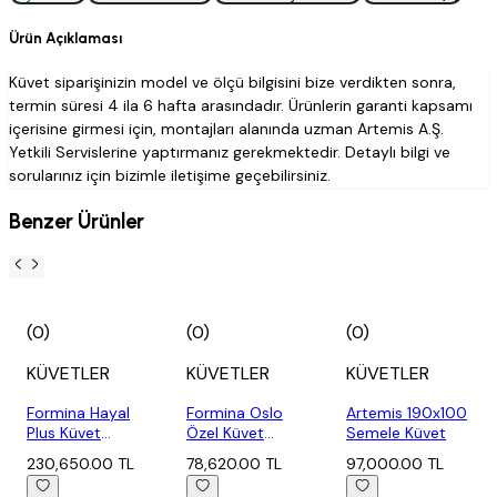
Ürün Açıklaması
Küvet siparişinizin model ve ölçü bilgisini bize verdikten sonra,
termin süresi 4 ila 6 hafta arasındadır. Ürünlerin garanti kapsamı
içerisine girmesi için, montajları alanında uzman Artemis A.Ş.
Yetkili Servislerine yaptırmanız gerekmektedir. Detaylı bilgi ve
sorularınız için bizimle iletişime geçebilirsiniz.
Benzer Ürünler
(0)
(0)
(0)
KÜVETLER
KÜVETLER
KÜVETLER
Formina Hayal
Formina Oslo
Artemis 190x100
Plus Küvet
Özel Küvet
Semele Küvet
120x180
90X180
230,650.00 TL
78,620.00 TL
97,000.00 TL