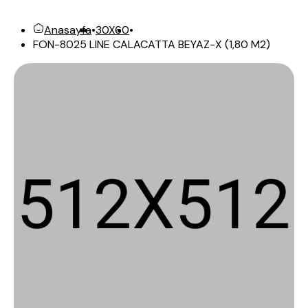
Anasayfa
•
30X60
•
FON-8025 LINE CALACATTA BEYAZ-X (1,80 M2)