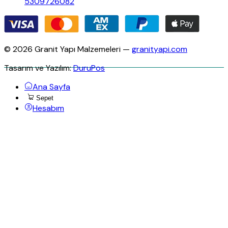
5309726082
© 2026 Granit Yapı Malzemeleri —
granityapi.com
Tasarım ve Yazılım:
DuruPos
Ana Sayfa
Sepet
Hesabım