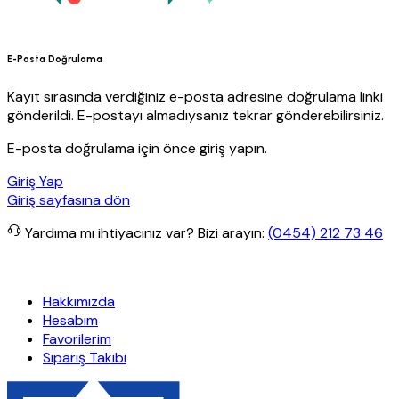
E-Posta Doğrulama
Kayıt sırasında verdiğiniz e-posta adresine doğrulama linki
gönderildi. E-postayı almadıysanız tekrar gönderebilirsiniz.
E-posta doğrulama için önce giriş yapın.
Giriş Yap
Giriş sayfasına dön
Yardıma mı ihtiyacınız var?
Bizi arayın:
(0454) 212 73 46
siz kargo
Granit Yapı
Her Hafta Özel İndirimler
Eft’lerde de %5 in
Hakkımızda
Hesabım
Favorilerim
Sipariş Takibi