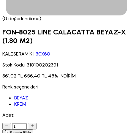
(0 değerlendirme)
FON-8025 LINE CALACATTA BEYAZ-X
(1,80 M2)
KALESERAMİK
|
30X60
Stok Kodu:
310100202391
361,02 TL
656,40 TL
45% İNDİRİM
Renk seçenekleri
BEYAZ
KREM
Adet:
Sepete Ekle