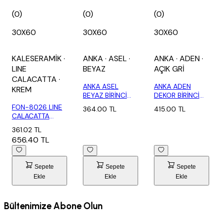
(0)
(0)
(0)
30X60
30X60
30X60
KALESERAMİK
·
ANKA
· ASEL
·
ANKA
· ADEN
·
LINE
BEYAZ
AÇIK GRİ
CALACATTA
·
ANKA ASEL
ANKA ADEN
KREM
BEYAZ BİRİNCİ
DEKOR BİRİNCİ
30X60 (1,80 M2)
30X60 (1,80 M2)
FON-8026 LINE
364.00 TL
415.00 TL
CALACATTA
KREM-X (1,80
361.02 TL
M2)
656.40 TL
Sepete
Sepete
Sepete
Ekle
Ekle
Ekle
Bültenimize Abone Olun