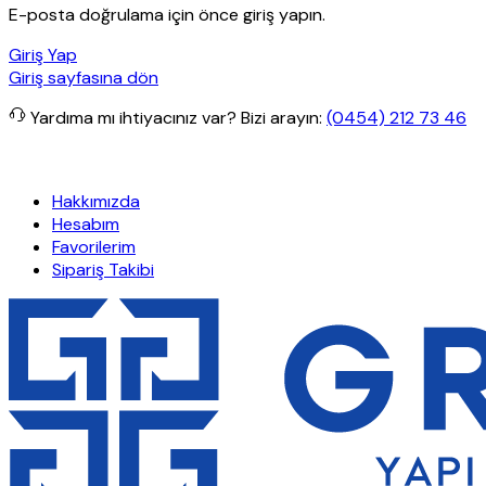
E-posta doğrulama için önce giriş yapın.
Giriş Yap
Giriş sayfasına dön
Yardıma mı ihtiyacınız var?
Bizi arayın:
(0454) 212 73 46
rde ücretsiz kargo
Granit Yapı
Her Hafta Özel İndirimler
Eft’lerd
Hakkımızda
Hesabım
Favorilerim
Sipariş Takibi