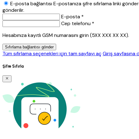
E-posta bağlantısı
E-postanıza şifre sıfırlama linki gönderil
gönderilir.
E-posta *
Cep telefonu *
Hesabınıza kayıtlı GSM numarasını girin (5XX XXX XX XX).
Sıfırlama bağlantısı gönder
Tüm sıfırlama seçenekleri için tam sayfayı aç
Giriş sayfasına 
Şifre Sıfırla