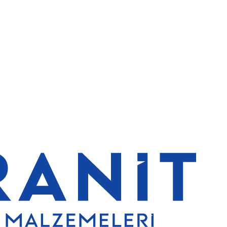
e de %5 indirim
5000 TL ve üzeri alışverişlerde ücretsiz kargo
Gran