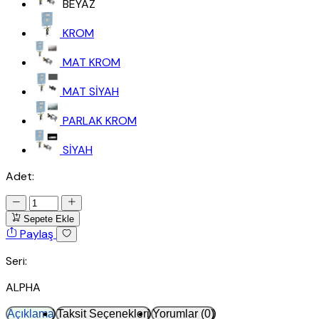
BEYAZ
KROM
MAT KROM
MAT SİYAH
PARLAK KROM
SİYAH
Adet:
Sepete Ekle
Paylaş
Seri:
ALPHA
Açıklama
Taksit Seçenekleri
Yorumlar (0)