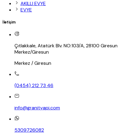
AKILLI EVYE
EVYE
İletişim
Çıtlakkale, Atatürk Blv. NO:103/A, 28100 Giresun
Merkez/Giresun
Merkez / Giresun
(0454) 212 73 46
info@granityapi.com
5309726082