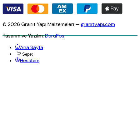
© 2026 Granit Yapı Malzemeleri —
granityapi.com
Tasarım ve Yazılım:
DuruPos
Ana Sayfa
Sepet
Hesabım