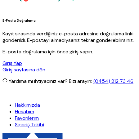
E-Posta Doğrulama
Kayıt sırasında verdiğiniz e-posta adresine doğrulama linki
gönderildi. E-postayı almadıysanız tekrar gönderebilirsiniz.
E-posta doğrulama için önce giriş yapın.
Giriş Yap
Giriş sayfasına dön
Yardıma mı ihtiyacınız var?
Bizi arayın:
(0454) 212 73 46
retsiz kargo
Granit Yapı
Her Hafta Özel İndirimler
Eft’lerde de %
Hakkımızda
Hesabım
Favorilerim
Sipariş Takibi