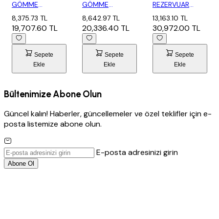
GÖMME
GÖMME
REZERVUAR
REZERVUAR SETİ
REZERVUAR SETİ
SETİ- PARLAK
8,375.73 TL
8,642.97 TL
13,163.10 TL
- MAT...
- PAR...
KRO...
19,707.60 TL
20,336.40 TL
30,972.00 TL
Sepete
Sepete
Sepete
Ekle
Ekle
Ekle
Bültenimize Abone Olun
Güncel kalın! Haberler, güncellemeler ve özel teklifler için e-
posta listemize abone olun.
E-posta adresinizi girin
Abone Ol