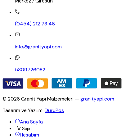
Merkez / Giresun
(0454) 212 73 46
info@granityapi.com
5309726082
© 2026 Granit Yapı Malzemeleri —
granityapi.com
Tasarım ve Yazılım:
DuruPos
Ana Sayfa
Sepet
Hesabım