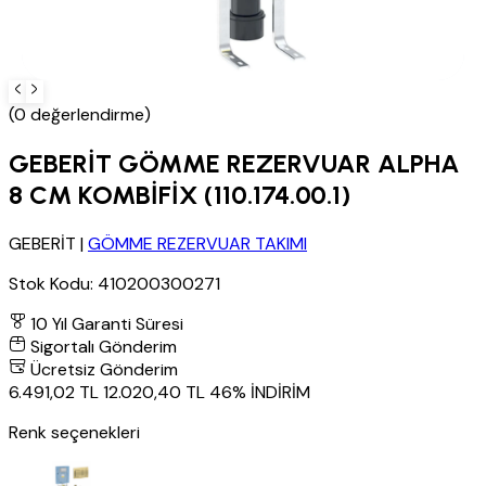
(0 değerlendirme)
GEBERİT GÖMME REZERVUAR ALPHA
8 CM KOMBİFİX (110.174.00.1)
GEBERİT
|
GÖMME REZERVUAR TAKIMI
Stok Kodu:
410200300271
10 Yıl Garanti Süresi
Sigortalı Gönderim
Ücretsiz Gönderim
6.491,02 TL
12.020,40 TL
46% İNDİRİM
Renk seçenekleri