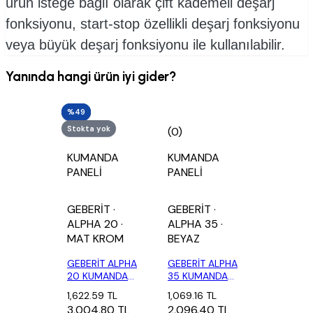
ürün isteğe bağlı olarak çift kademeli deşarj
fonksiyonu, start-stop özellikli deşarj fonksiyonu
veya büyük deşarj fonksiyonu ile kullanılabilir.
Yanında hangi ürün iyi gider?
%46
%49
Stokta yok
(0)
(0)
KUMANDA
KUMANDA
PANELİ
PANELİ
GEBERİT
·
GEBERİT
·
ALPHA 20
·
ALPHA 35
·
MAT KROM
BEYAZ
GEBERİT ALPHA
GEBERİT ALPHA
20 KUMANDA
35 KUMANDA
KAPAĞI MAT
KAPAĞI BEYAZ
1,622.59 TL
1,069.16 TL
KROM...
11...
3,004.80 TL
2,096.40 TL