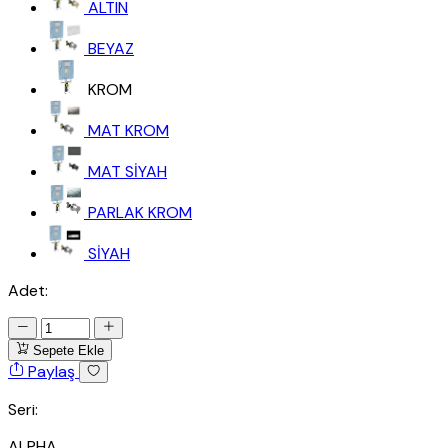
ALTIN
BEYAZ
KROM
MAT KROM
MAT SİYAH
PARLAK KROM
SİYAH
Adet:
Sepete Ekle
Paylaş
Seri:
ALPHA