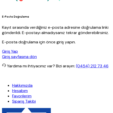
E-Posta Doğrulama
Kayıt sırasında verdiğiniz e-posta adresine doğrulama linki
gönderildi. E-postayı almadıysanız tekrar gönderebilirsiniz.
E-posta doğrulama için önce giriş yapın.
Giriş Yap
Giriş sayfasına dön
Yardıma mı ihtiyacınız var?
Bizi arayın:
(0454) 212 73 46
 kargo
Granit Yapı
Her Hafta Özel İndirimler
Eft’lerde de %5 indir
Hakkımızda
Hesabım
Favorilerim
Sipariş Takibi