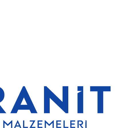
ndirim
5000 TL ve üzeri alışverişlerde ücretsiz kargo
Granit Yapı