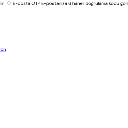
ir.
E-posta OTP
E-postanıza 6 haneli doğrulama kodu gönde
dön