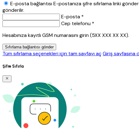
E-posta bağlantısı
E-postanıza şifre sıfırlama linki gönderil
gönderilir.
E-posta *
Cep telefonu *
Hesabınıza kayıtlı GSM numarasını girin (5XX XXX XX XX).
Sıfırlama bağlantısı gönder
Tüm sıfırlama seçenekleri için tam sayfayı aç
Giriş sayfasına 
Şifre Sıfırla