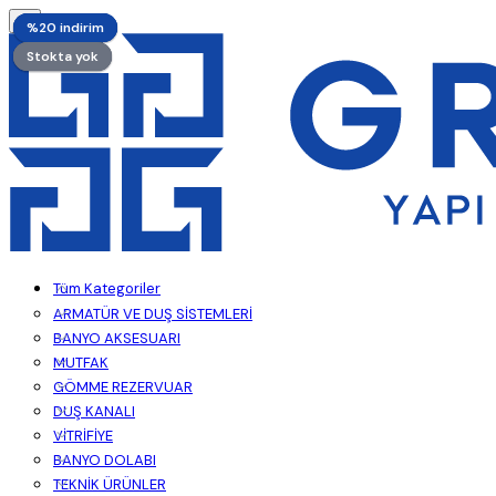
%20 indirim
%20 indirim
%20 indirim
%20 indirim
Stokta yok
Stokta yok
Stokta yok
Stokta yok
Tüm Kategoriler
ARMATÜR VE DUŞ SİSTEMLERİ
BANYO AKSESUARI
MUTFAK
GÖMME REZERVUAR
DUŞ KANALI
VİTRİFİYE
BANYO DOLABI
TEKNİK ÜRÜNLER