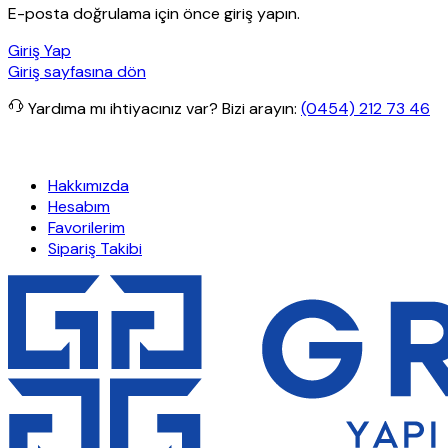
E-posta doğrulama için önce giriş yapın.
Giriş Yap
Giriş sayfasına dön
Yardıma mı ihtiyacınız var?
Bizi arayın:
(0454) 212 73 46
tsiz kargo
Granit Yapı
Her Hafta Özel İndirimler
Eft’lerde de %5 i
Hakkımızda
Hesabım
Favorilerim
Sipariş Takibi