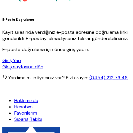
E-Posta Doğrulama
Kayıt sırasında verdiğiniz e-posta adresine doğrulama linki
gönderildi. E-postayı almadıysanız tekrar gönderebilirsiniz.
E-posta doğrulama için önce giriş yapın.
Giriş Yap
Giriş sayfasına dön
Yardıma mı ihtiyacınız var?
Bizi arayın:
(0454) 212 73 46
fta Özel İndirimler
Eft’lerde de %5 indirim
5000 TL ve üzeri alışve
Hakkımızda
Hesabım
Favorilerim
Sipariş Takibi