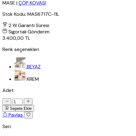
MASE
|
ÇÖP KOVASI
Stok Kodu:
MAS6717C-11L
2 Yıl Garanti Süresi
Sigortalı Gönderim
3.400,00 TL
Renk seçenekleri
BEYAZ
KREM
Adet:
Sepete Ekle
Paylaş
Seri: